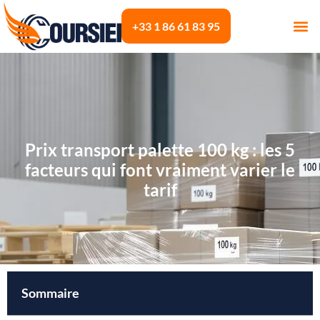
+33 1 86 61 83 95
Prix transport palette 100 kg : les 5
facteurs qui font vraiment varier le
tarif
Sommaire