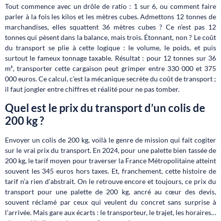
Tout commence avec un drôle de ratio : 1 sur 6, ou comment faire
parler à la fois les kilos et les mètres cubes. Admettons 12 tonnes de
marchandises, elles squattent 36 mètres cubes ? Ce n’est pas 12
tonnes qui pèsent dans la balance, mais trois. Étonnant, non ? Le coût
du transport se plie à cette logique : le volume, le poids, et puis
surtout le fameux tonnage taxable. Résultat : pour 12 tonnes sur 36
m³, transporter cette cargaison peut grimper entre 330 000 et 375
000 euros. Ce calcul, c’est la mécanique secrète du coût de transport ;
il faut jongler entre chiffres et réalité pour ne pas tomber.
Quel est le prix du transport d’un colis de
200 kg ?
Envoyer un colis de 200 kg, voilà le genre de mission qui fait cogiter
sur le vrai prix du transport. En 2024, pour une palette bien tassée de
200 kg, le tarif moyen pour traverser la France Métropolitaine atteint
souvent les 345 euros hors taxes. Et, franchement, cette histoire de
tarif n’a rien d’abstrait. On le retrouve encore et toujours, ce prix du
transport pour une palette de 200 kg, ancré au cœur des devis,
souvent réclamé par ceux qui veulent du concret sans surprise à
l’arrivée. Mais gare aux écarts : le transporteur, le trajet, les horaires…