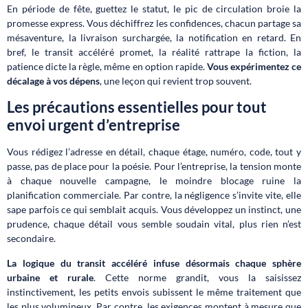
En période de fête, guettez le statut, le pic de circulation broie la
promesse express. Vous déchiffrez les confidences, chacun partage sa
mésaventure, la livraison surchargée, la notification en retard. En
bref, le transit accéléré promet, la réalité rattrape la fiction, la
patience dicte la règle, même en option rapide.
Vous expérimentez ce
décalage à vos dépens
, une leçon qui revient trop souvent.
Les précautions essentielles pour tout
envoi urgent d’entreprise
Vous rédigez l’adresse en détail, chaque étage, numéro, code, tout y
passe, pas de place pour la poésie. Pour l’entreprise, la tension monte
à chaque nouvelle campagne, le moindre blocage ruine la
planification commerciale. Par contre, la négligence s’invite vite, elle
sape parfois ce qui semblait acquis. Vous développez un instinct, une
prudence, chaque détail vous semble soudain vital, plus rien n’est
secondaire.
La logique du transit accéléré infuse désormais chaque sphère
urbaine et rurale
. Cette norme grandit, vous la saisissez
instinctivement, les petits envois subissent le même traitement que
les plus volumineux. Par contre, les exigences montent à mesure que