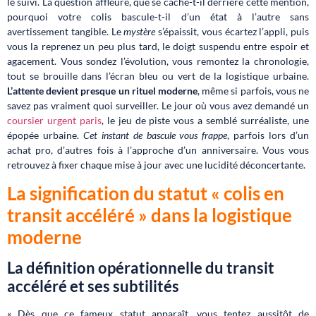
le suivi. La question affleure, que se cache-t-il derrière cette mention,
pourquoi votre colis bascule-t-il d’un état à l’autre sans
avertissement tangible. Le
mystère
s’épaissit, vous écartez l’appli, puis
vous la reprenez un peu plus tard, le doigt suspendu entre espoir et
agacement. Vous sondez l’évolution, vous remontez la chronologie,
tout se brouille dans l’écran bleu ou vert de la logistique urbaine.
L’attente devient presque un rituel moderne
, même si parfois, vous ne
savez pas vraiment quoi surveiller. Le jour où vous avez demandé un
coursier urgent paris
, le jeu de piste vous a semblé surréaliste, une
épopée urbaine.
Cet instant de bascule vous frappe
, parfois lors d’un
achat pro, d’autres fois à l’approche d’un anniversaire. Vous vous
retrouvez à fixer chaque mise à jour avec une lucidité déconcertante.
La signification du statut « colis en
transit accéléré » dans la logistique
moderne
La définition opérationnelle du transit
accéléré et ses subtilités
« Dès que ce fameux statut apparaît, vous tentez aussitôt de