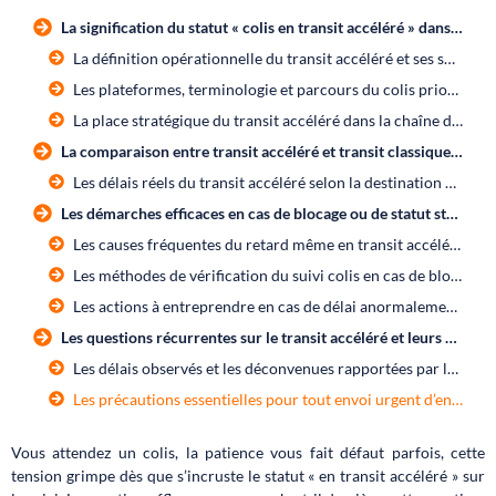
La signification du statut « colis en transit accéléré » dans la logistique moderne
La définition opérationnelle du transit accéléré et ses subtilités
Les plateformes, terminologie et parcours du colis prioritaire
La place stratégique du transit accéléré dans la chaîne de livraison
La comparaison entre transit accéléré et transit classique dans le transport de colis
Les délais réels du transit accéléré selon la destination et le contexte
Les démarches efficaces en cas de blocage ou de statut stagnant
Les causes fréquentes du retard même en transit accéléré
Les méthodes de vérification du suivi colis en cas de blocage
Les actions à entreprendre en cas de délai anormalement long
Les questions récurrentes sur le transit accéléré et leurs éclairages concrets
Les délais observés et les déconvenues rapportées par les clients
Les précautions essentielles pour tout envoi urgent d’entreprise
Vous attendez un colis, la patience vous fait défaut parfois, cette
tension grimpe dès que s’incruste le statut « en transit accéléré » sur