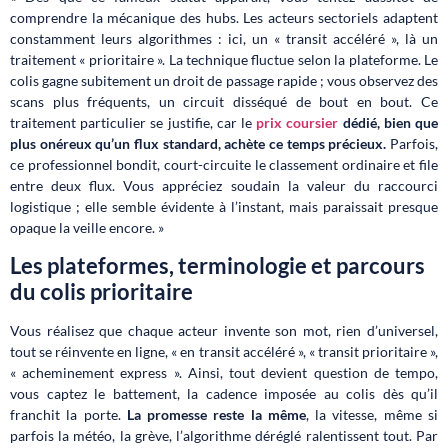
comprendre la mécanique des hubs. Les acteurs sectoriels adaptent
constamment leurs algorithmes : ici, un « transit accéléré », là un
traitement « prioritaire ». La technique fluctue selon la plateforme. Le
colis gagne subitement un droit de passage rapide ; vous observez des
scans plus fréquents, un circuit disséqué de bout en bout. Ce
traitement particulier se justifie, car le
prix coursier
dédié, bien que
plus onéreux qu’un flux standard, achète ce temps précieux.
Parfois,
ce professionnel bondit, court-circuite le classement ordinaire et file
entre deux flux. Vous appréciez soudain la valeur du raccourci
logistique ; elle semble évidente à l’instant, mais paraissait presque
opaque la veille encore. »
Les plateformes, terminologie et parcours
du colis prioritaire
Vous réalisez que chaque acteur invente son mot, rien d’universel,
tout se réinvente en ligne, « en transit accéléré », « transit prioritaire »,
« acheminement express ». Ainsi, tout devient question de tempo,
vous captez le battement, la cadence imposée au colis dès qu’il
franchit la porte.
La promesse reste la même
, la vitesse, même si
parfois la météo, la grève, l’algorithme déréglé ralentissent tout. Par